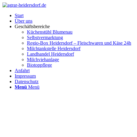
Start
Über uns
Geschäftsbereiche
Küchenstübl Blumenau
Selbstvermarktung
Regio-Box Heidersdorf – Fleischwaren und Käse 24h
Milchtankstelle Heidersdorf
Landhandel Heidersdorf
Milchviehanlage
Biotoppflege
Anfahrt
Impressum
Datenschutz
Menü
Menü